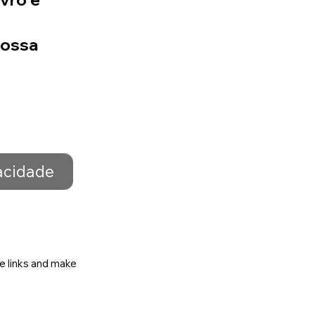
o
nossa
vacidade
se links and make