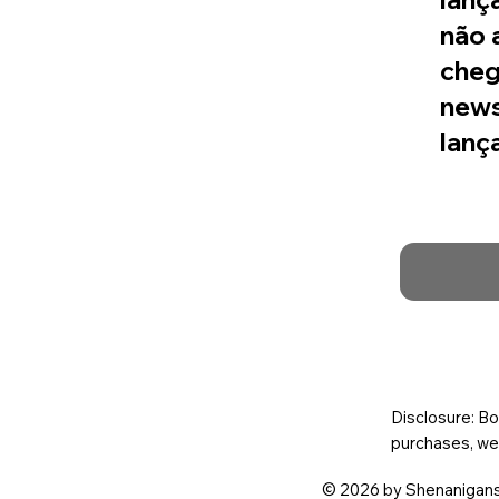
não 
cheg
news
lanç
Disclosure: Bo
purchases, we
© 2026 by Shenanigans 