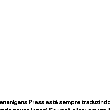
enanigans Press está sempre traduzindo
ando novos livros! Se você clicar em um l