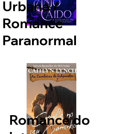
Urbana /
Romance
Paranormal
Romance do